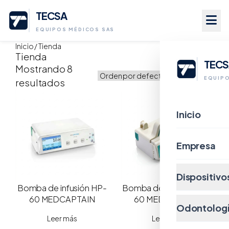
TECSA
EQUIPOS MÉDICOS SAS
Saltar
Inicio
/ Tienda
Tienda
al
TECS
Mostrando 8
contenido
EQUIPO
resultados
Inicio
Empresa
Dispositiv
Bomba de infusión HP-
Bomba de infusión MP-
60 MEDCAPTAIN
60 MEDCAPTAIN
Odontolog
Leer más
Leer más